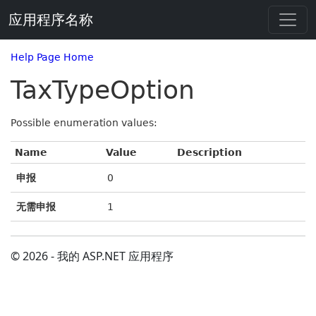
应用程序名称
Help Page Home
TaxTypeOption
Possible enumeration values:
Name
Value
Description
申报
0
无需申报
1
© 2026 - 我的 ASP.NET 应用程序